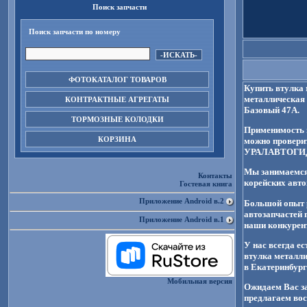
Поиск запчасти
Поиск запчасти по номеру
ФОТОКАТАЛОГ ТОВАРОВ
Купить втулка 
металлическая 
КОНТРАКТНЫЕ АГРЕГАТЫ
Базовый 47А.
ТОРМОЗНЫЕ КОЛОДКИ
Применимость 
КОРЗИНА
можно провери
УРАЛАВТОГИ
Мы занимаемся 
Контакты
корейских авто
Гостевая книга
Приложение Android в.2
Большой опыт р
автозапчастей 
Приложение Android в.1
наши конкурен
У нас всегда е
втулка металл
в Екатеринбург
Мобильная версия
Ожидаем Вас за
предлагаем вос